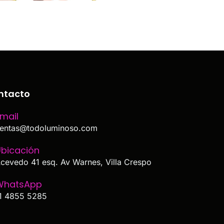
ntacto
mail
entas@todoluminoso.com
bicación
cevedo 41 esq. Av Warnes, Villa Crespo
WhatsApp
1 4855 5285