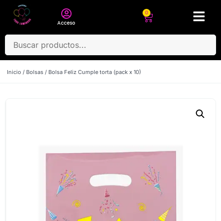
0
Acceso
Inicio
/
Bolsas
/ Bolsa Feliz Cumple torta (pack x 10)