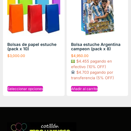
Bolsas de papel estuche
Bolsa estuche Argentina
(pack x 10)
campeon (pack x 8)
$
3,000.00
$
4,950.00
$4.455 pagando en
efectivo (10% OFF)
$4.703 pagando por
transferencia (5% OFF)
Seleccionar opciones
Añadir al carrito