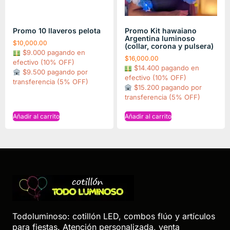
Promo 10 llaveros pelota
Promo Kit hawaiano
Argentina luminoso
$
10,000.00
(collar, corona y pulsera)
$9.000 pagando en
$
16,000.00
efectivo (10% OFF)
$14.400 pagando en
$9.500 pagando por
efectivo (10% OFF)
transferencia (5% OFF)
$15.200 pagando por
transferencia (5% OFF)
Añadir al carrito
Añadir al carrito
Todoluminoso: cotillón LED, combos flúo y artículos
para fiestas. Atención personalizada, venta