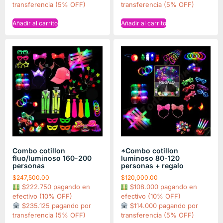
transferencia (5% OFF)
transferencia (5% OFF)
Añadir al carrito
Añadir al carrito
Combo cotillon
*Combo cotillon
fluo/luminoso 160-200
luminoso 80-120
personas
personas + regalo
$
247,500.00
$
120,000.00
$222.750 pagando en
$108.000 pagando en
efectivo (10% OFF)
efectivo (10% OFF)
$235.125 pagando por
$114.000 pagando por
transferencia (5% OFF)
transferencia (5% OFF)