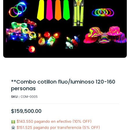
**Combo cotillon fluo/luminoso 120-160
personas
SKU :
COM-0005
$
159,500.00
$143.550 pagando en efectivo (10% OFF)
$151.525 pagando por transferencia (5% OFF)