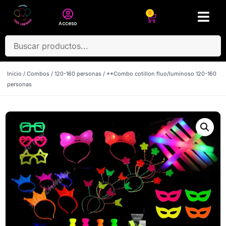
0
Acceso
Inicio
/
Combos
/
120-160 personas
/ **Combo cotillon fluo/luminoso 120-160
personas