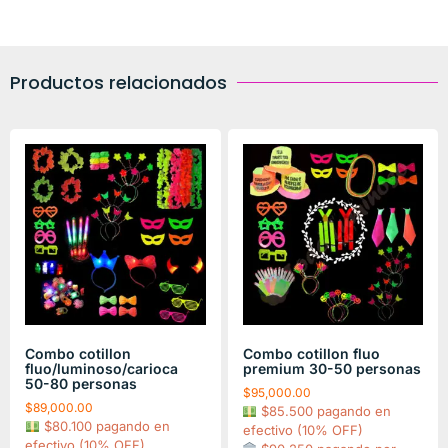
Productos relacionados
Combo cotillon
Combo cotillon fluo
fluo/luminoso/carioca
premium 30-50 personas
50-80 personas
$
95,000.00
$
89,000.00
$85.500 pagando en
$80.100 pagando en
efectivo (10% OFF)
efectivo (10% OFF)