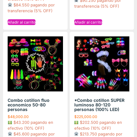
$90.250 pagando por
$84.550 pagando por
transferencia (5% OFF)
transferencia (5% OFF)
Añadir al carrito
Añadir al carrito
Combo cotillon fluo
*Combo cotillon SUPER
economico 50-80
luminoso 80-120
personas
personas (100% LED)
$
48,000.00
$
225,000.00
$43.200 pagando en
$202.500 pagando en
efectivo (10% OFF)
efectivo (10% OFF)
$45.600 pagando por
$213.750 pagando por