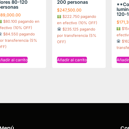
lores 80-120
200 personas
**Com
personas
lumin
$
247,500.00
120-1
$
89,000.00
$222.750 pagando
$80.100 pagando en
$
171,
en efectivo (10% OFF)
fectivo (10% OFF)
$15
$235.125 pagando
$84.550 pagando
efecti
por transferencia (5%
or transferencia (5%
$162
OFF)
FF)
transf
ñadir al carrito
Añadir al carrito
Añadir 
Menú
Co