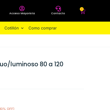
0
Acceso Mayorista
Contacto
Cotillón
Como comprar
luo/luminoso 80 a 120
(10% OFF)