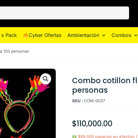
 x Pack
Cyber Ofertas
Ambientación
Combos
 a 120 personas
Combo cotillon f
personas
SKU :
COM-0037
$
110,000.00
$99.000 pagando en efectivo 