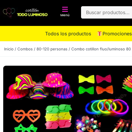
Menú
Todos los productos
Promociones
Inicio
/
Combos
/
80-120 personas
/ Combo cotillon fluo/luminoso 80