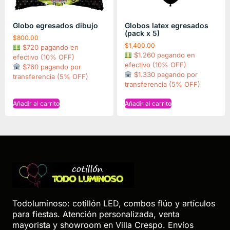
Globo egresados dibujo
Globos latex egresados
(pack x 5)
$
800.00
$
1,400.00
$720 pagando en
$1.260 pagando en
efectivo (10% OFF)
efectivo (10% OFF)
$760 pagando por
$1.330 pagando por
transferencia (5% OFF)
transferencia (5% OFF)
Añadir al carrito
Añadir al carrito
Todoluminoso: cotillón LED, combos flúo y artículos
para fiestas. Atención personalizada, venta
mayorista y showroom en Villa Crespo. Envíos