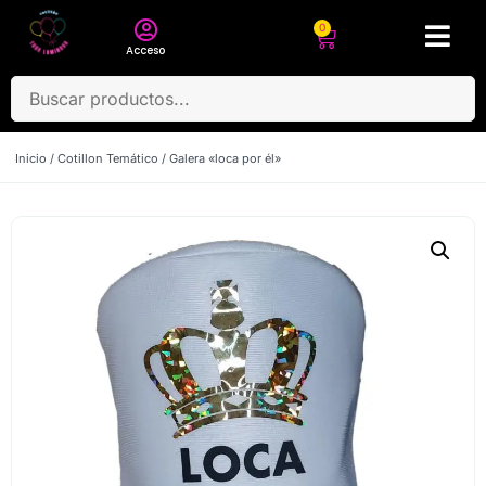
0
Acceso
Inicio
/
Cotillon Temático
/ Galera «loca por él»