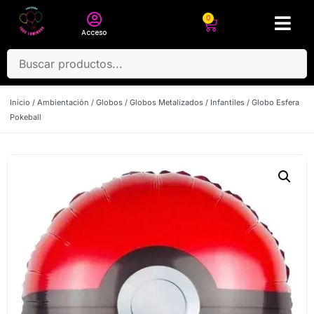
0
Acceso
Inicio
/
Ambientación
/
Globos
/
Globos Metalizados
/
Infantiles
/ Globo Esfera
Pokeball