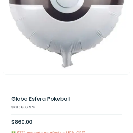
Globo Esfera Pokeball
SKU :
GLO-974
$
860.00
$774 pagando en efectivo (10% OFF)