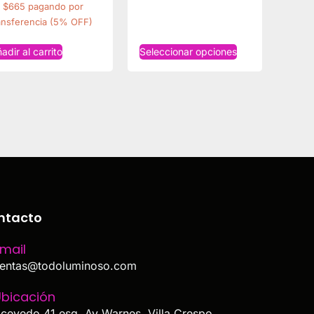
$665 pagando por
ansferencia (5% OFF)
adir al carrito
Seleccionar opciones
ntacto
mail
entas@todoluminoso.com
bicación
cevedo 41 esq. Av Warnes, Villa Crespo