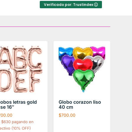
inconv
Verificado por: Trustindex
lobos letras gold
Globo corazon liso
ose 16″
40 cm
700.00
$
700.00
$630 pagando en
ectivo (10% OFF)