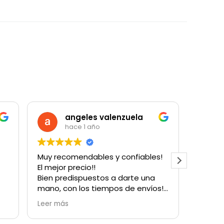
angeles valenzuela
hace 1 año
Muy recomendables y confiables!
Muy bu
El mejor precio!!
cantida
Bien predispuestos a darte una
para u
mano, con los tiempos de envíos!
con su
Obvio que vuelvo a comprarles!
Hubo u
Leer más
Leer m
Gracias!
factur
resolv