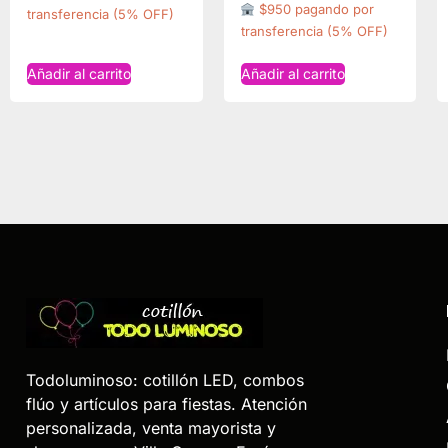
$950 pagando por
transferencia (5% OFF)
transferencia (5% OFF)
Añadir al carrito
Añadir al carrito
Todoluminoso: cotillón LED, combos
flúo y artículos para fiestas. Atención
personalizada, venta mayorista y