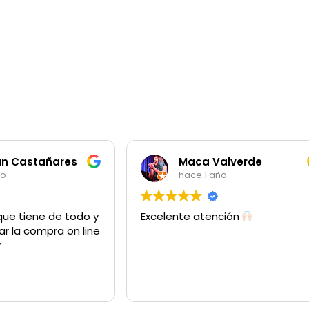
an Castañares
Maca Valverde
ño
hace 1 año
que tiene de todo y
Excelente atención
ar la compra on line
r