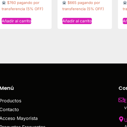
$760 pagando por
$665 pagando por
transferencia (5% OFF)
transferencia (5% OFF)
tr
Añadir al carrito
Añadir al carrito
Añ
Menú
Co
E
Productos
v
Contacto
Acceso Mayorista
U
A