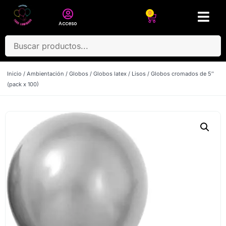
0
Acceso
Inicio
/
Ambientación
/
Globos
/
Globos latex
/
Lisos
/ Globos cromados de 5″
(pack x 100)