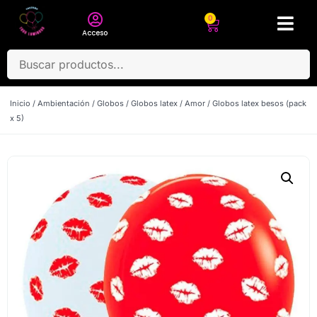
0
Acceso
Inicio
/
Ambientación
/
Globos
/
Globos latex
/
Amor
/ Globos latex besos (pack
x 5)