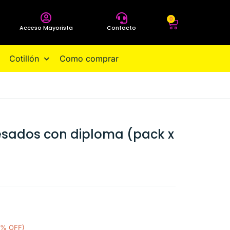
0
Acceso Mayorista
Contacto
Cotillón
Como comprar
esados con diploma (pack x
0% OFF)