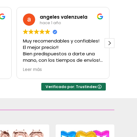
angeles valenzuela
hace 1 año
Muy recomendables y confiables!
Muy bu
El mejor precio!!
cantida
Bien predispuestos a darte una
para u
mano, con los tiempos de envíos!
con su
Obvio que vuelvo a comprarles!
Hubo u
Leer más
Leer m
Gracias!
factur
resolv
inconv
Verificado por: Trustindex