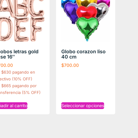
lobos letras gold
Globo corazon liso
ose 16″
40 cm
700.00
$
700.00
$630 pagando en
ectivo (10% OFF)
$665 pagando por
ansferencia (5% OFF)
adir al carrito
Seleccionar opciones