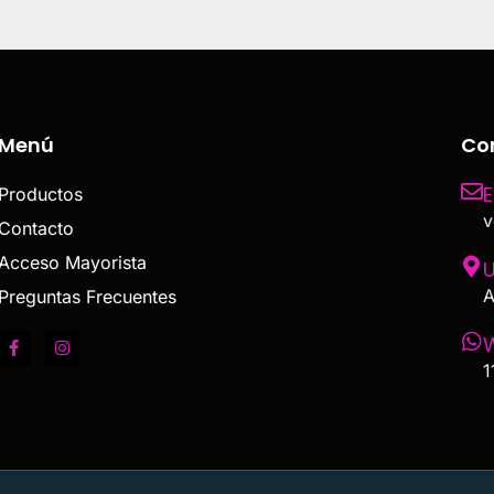
Menú
Co
E
Productos
v
Contacto
Acceso Mayorista
U
A
Preguntas Frecuentes
1