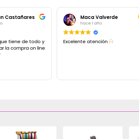
an Castañares
Maca Valverde
ño
hace 1 año
que tiene de todo y
Excelente atención
ar la compra on line
r