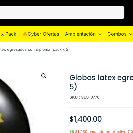
 x Pack
Cyber Ofertas
Ambientación
Combos
atex egresados con diploma (pack x 5)
Globos latex egr
5)
SKU :
GLO-0778
$
1,400.00
$1.260 pagando en efectivo (1