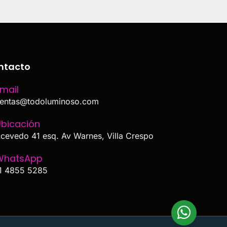
ntacto
mail
entas@todoluminoso.com
bicación
cevedo 41 esq. Av Warnes, Villa Crespo
WhatsApp
1 4855 5285