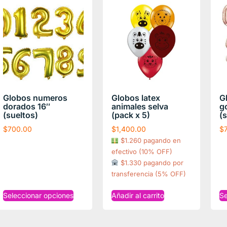
Globos numeros
Globos latex
G
dorados 16″
animales selva
g
(sueltos)
(pack x 5)
(
$
700.00
$
1,400.00
$
$1.260 pagando en
efectivo (10% OFF)
$1.330 pagando por
transferencia (5% OFF)
Seleccionar opciones
Añadir al carrito
Se