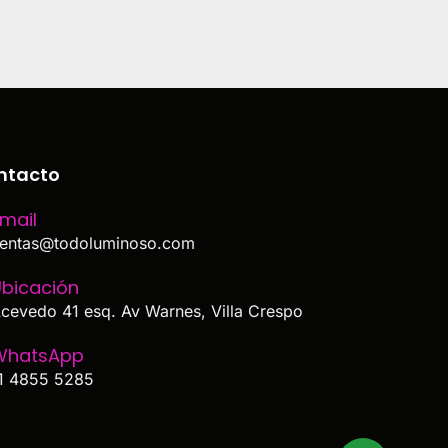
ntacto
mail
entas@todoluminoso.com
bicación
cevedo 41 esq. Av Warnes, Villa Crespo
WhatsApp
1 4855 5285