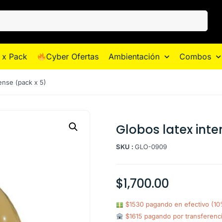
 x Pack
Cyber Ofertas
Ambientación
Combos
ense (pack x 5)
Globos latex inte
SKU :
GLO-0909
$
1,700.00
$1530 pagando en efectivo (1
$1615 pagando por transferenc