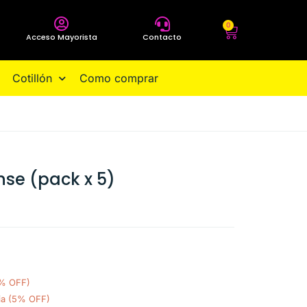
0
Acceso Mayorista
Contacto
Cotillón
Como comprar
nse (pack x 5)
0% OFF)
ia (5% OFF)