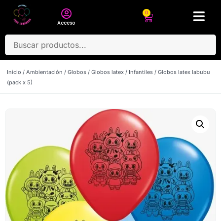
0
Acceso
Inicio
/
Ambientación
/
Globos
/
Globos latex
/
Infantiles
/ Globos latex labubu
(pack x 5)