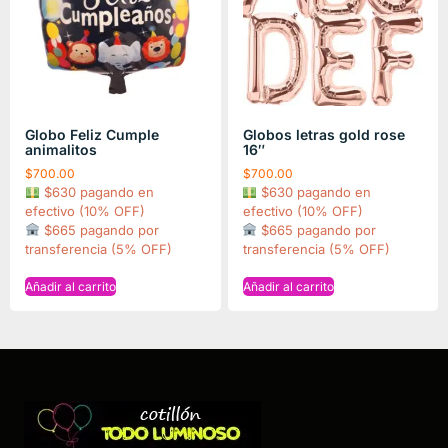
Globo Feliz Cumple
Globos letras gold rose
animalitos
16″
$
700.00
$
700.00
$630 pagando en
$630 pagando en
efectivo (10% OFF)
efectivo (10% OFF)
$665 pagando por
$665 pagando por
transferencia (5% OFF)
transferencia (5% OFF)
Añadir al carrito
Añadir al carrito