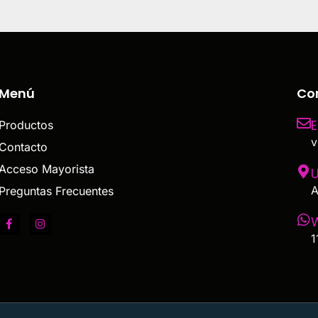
Menú
Co
E
Productos
v
Contacto
Acceso Mayorista
U
A
Preguntas Frecuentes
1