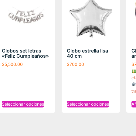
Globos set letras
Globo estrella lisa
G
«Feliz Cumpleaños»
40 cm
a
$
5,500.00
$
700.00
$
ef
tr
Seleccionar opciones
Seleccionar opciones
Añ