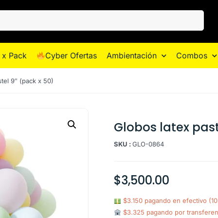
 x Pack
Cyber Ofertas
Ambientación
Combos
tel 9″ (pack x 50)
Globos latex past
SKU :
GLO-0864
$
3,500.00
$3.150 pagando en efectivo (1
$3.325 pagando por transfere