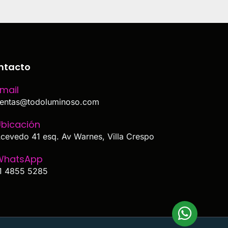
ntacto
mail
entas@todoluminoso.com
bicación
cevedo 41 esq. Av Warnes, Villa Crespo
WhatsApp
1 4855 5285