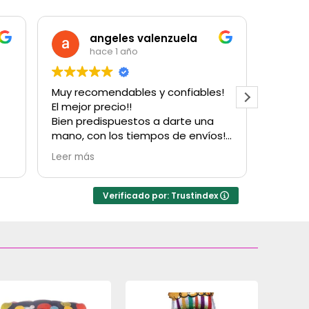
angeles valenzuela
Cristian Lot
hace 1 año
hace 1 año
y recomendables y confiables!
Muy buena atención
mejor precio!!
cantidad de producto
en predispuestos a darte una
para un cumpleaños
no, con los tiempos de envíos!
con su función per
vio que vuelvo a comprarles!
Hubo una pequeña d
er más
Leer más
acias!
facturación que cua
resolvieron en el m
inconvenientes
Verificado por: Trustindex