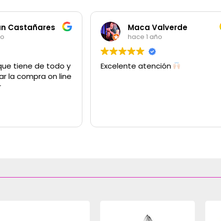
es
Maca Valverde
hace 1 año
todo y
Excelente atención
Mu
on line
El 
Bi
ma
Ob
Le
Gr