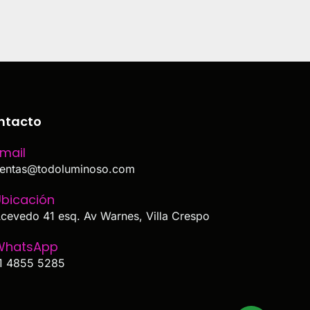
ntacto
mail
entas@todoluminoso.com
bicación
cevedo 41 esq. Av Warnes, Villa Crespo
WhatsApp
1 4855 5285