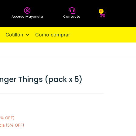
0
Acceso Mayorista
Contacto
Cotillón
Como comprar
nger Things (pack x 5)
0% OFF)
cia (5% OFF)