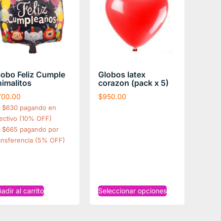
lobo Feliz Cumple
Globos latex
nimalitos
corazon (pack x 5)
700.00
$
950.00
$630 pagando en
ectivo (10% OFF)
$665 pagando por
ansferencia (5% OFF)
adir al carrito
Seleccionar opciones