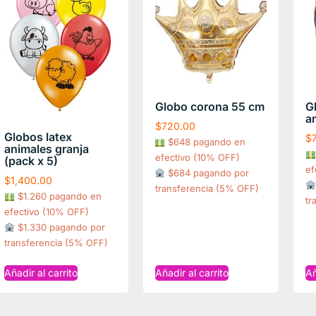
Globo corona 55 cm
G
a
$
720.00
Globos latex
$
$648 pagando en
animales granja
efectivo (10% OFF)
(pack x 5)
ef
$684 pagando por
$
1,400.00
transferencia (5% OFF)
$1.260 pagando en
tr
efectivo (10% OFF)
$1.330 pagando por
transferencia (5% OFF)
Añadir al carrito
Añadir al carrito
Añ