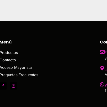
Menú
Co
E
Productos
v
Contacto
Acceso Mayorista
U
A
Preguntas Frecuentes
1