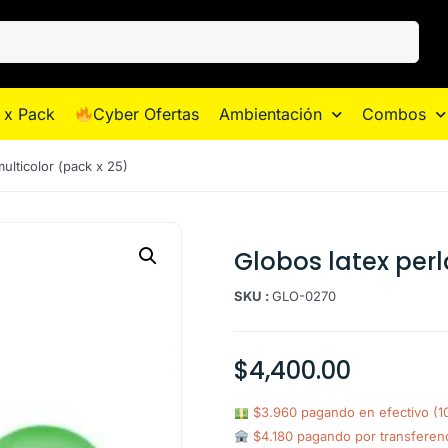
 x Pack
Cyber Ofertas
Ambientación
Combos
ulticolor (pack x 25)
Globos latex perl
SKU :
GLO-0270
$
4,400.00
$3.960 pagando en efectivo (
$4.180 pagando por transferen