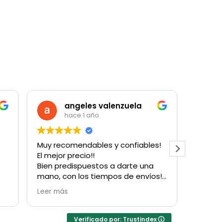
angeles valenzuela
hace 1 año
Muy recomendables y confiables!
Muy bu
El mejor precio!!
cantida
Bien predispuestos a darte una
para u
mano, con los tiempos de envíos!
con su
Obvio que vuelvo a comprarles!
Hubo u
Leer más
Leer m
Gracias!
factur
resolv
inconv
Verificado por: Trustindex