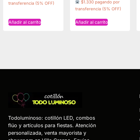
$1.330 pagando por
transferencia (5% OFF)
transferencia (5% OFF)
Añadir al carrito
Añadir al carrito
Todoluminoso: cotillón LED, combos
flúo y artículos para fiestas. Atención
personalizada, venta mayorista y