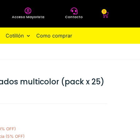
0
Acceso Mayorista
Contacto
Cotillón
Como comprar
ados multicolor (pack x 25)
10% OFF)
cia (5% OFF)