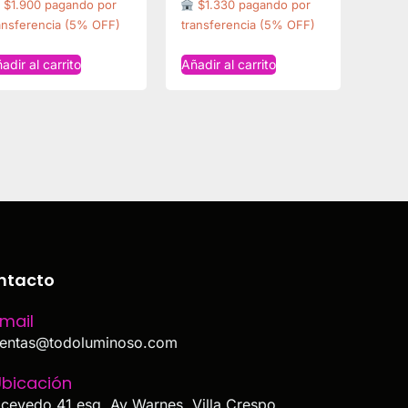
$1.900 pagando por
$1.330 pagando por
ansferencia (5% OFF)
transferencia (5% OFF)
adir al carrito
Añadir al carrito
ntacto
mail
entas@todoluminoso.com
bicación
cevedo 41 esq. Av Warnes, Villa Crespo