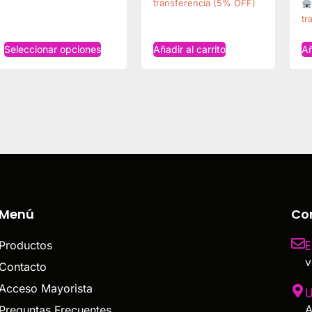
transferencia (5% OFF)
tr
Seleccionar opciones
Añadir al carrito
Añ
Menú
Co
E
Productos
v
Contacto
Acceso Mayorista
U
A
Preguntas Frecuentes