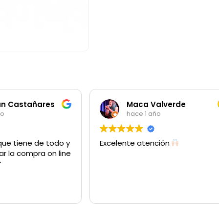
an Castañares
Maca Valverde
ño
hace 1 año
que tiene de todo y
Excelente atención
ar la compra on line
r