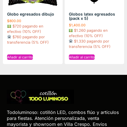
Globo egresados dibujo
Globos latex egresados
(pack x 5)
$
800.00
$
1,400.00
$720 pagando en
$1.260 pagando en
efectivo (10% OFF)
efectivo (10% OFF)
$760 pagando por
$1.330 pagando por
transferencia (5% OFF)
transferencia (5% OFF)
Añadir al carrito
Añadir al carrito
Todoluminoso: cotillón LED, combos flúo y artículos
para fiestas. Atención personalizada, venta
mayorista y showroom en Villa Crespo. Envíos