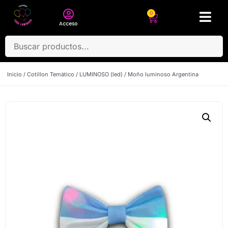
0
Acceso
Inicio
/
Cotillon Temático
/
LUMINOSO (led)
/ Moño luminoso Argentina