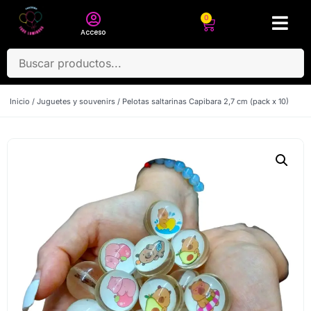
0
Acceso
Inicio
/
Juguetes y souvenirs
/ Pelotas saltarinas Capibara 2,7 cm (pack x 10)