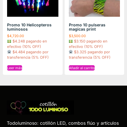
Promo 10 Helicopteros
Promo 10 pulseras
luminosos
magicas print
$
4,720.00
$
3,500.00
$4.248 pagando en
$3.150 pagando en
efectivo (10% OFF)
efectivo (10% OFF)
$4.484 pagando por
$3.325 pagando por
transferencia (5% OFF)
transferencia (5% OFF)
Leer más
Añadir al carrito
Todoluminoso: cotillón LED, combos flúo y artículos