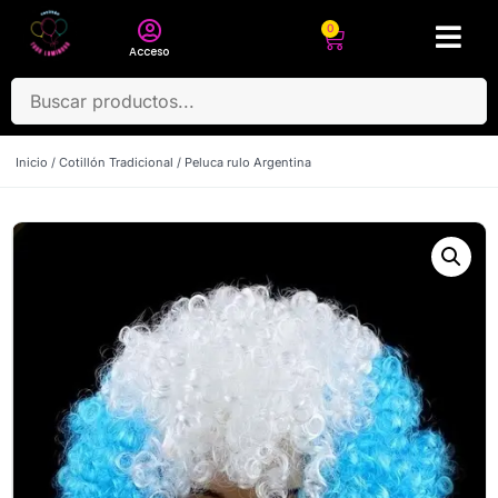
0
Acceso
Inicio
/
Cotillón Tradicional
/ Peluca rulo Argentina