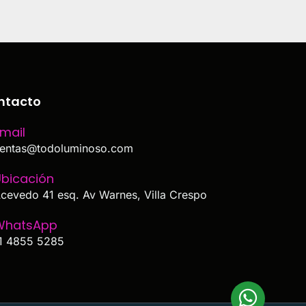
ntacto
mail
entas@todoluminoso.com
bicación
cevedo 41 esq. Av Warnes, Villa Crespo
WhatsApp
1 4855 5285