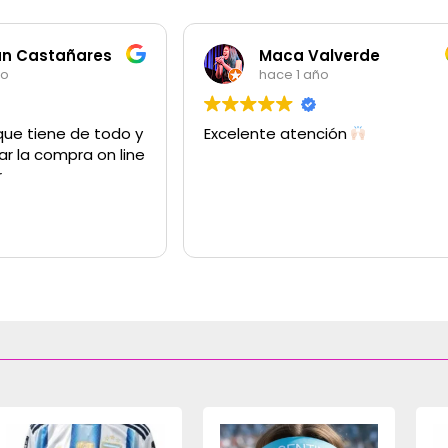
an Castañares
Maca Valverde
ño
hace 1 año
que tiene de todo y
Excelente atención
ar la compra on line
r