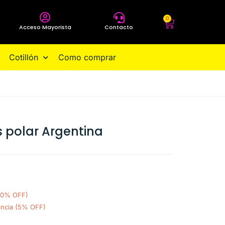
0
Acceso Mayorista
Contacto
Cotillón
Como comprar
s polar Argentina
(10% OFF)
encia (5% OFF)