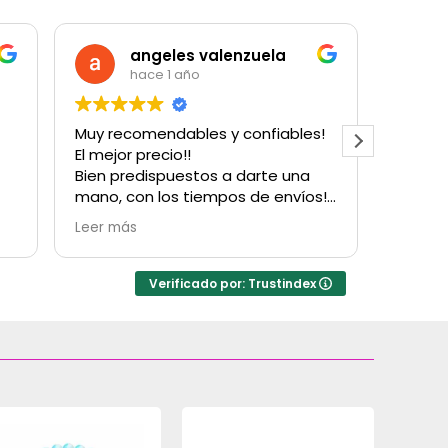
angeles valenzuela
hace 1 año
Muy recomendables y confiables!
Muy bu
El mejor precio!!
cantida
Bien predispuestos a darte una
para u
mano, con los tiempos de envíos!
con su
Obvio que vuelvo a comprarles!
Hubo u
Leer más
Leer m
Gracias!
factur
resolv
inconv
Verificado por: Trustindex