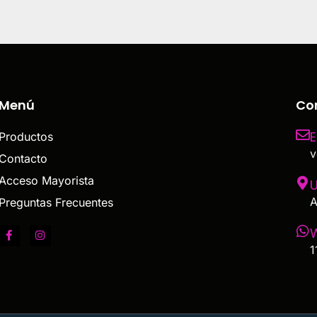
Menú
Co
E
Productos
v
Contacto
Acceso Mayorista
U
A
Preguntas Frecuentes
1