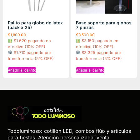
Palito para globo de latex
Base soporte para globos
(pack x 25)
7 piezas
$
1,800.00
$
3,500.00
$1.620 pagando en
$3.150 pagando en
efectivo (10% OFF)
efectivo (10% OFF)
$1.710 pagando por
$3.325 pagando por
transferencia (5% OFF)
transferencia (5% OFF)
Añadir al carrito
Añadir al carrito
Todoluminoso: cotillón LED, combos flúo y artículos
para fiestas. Atención personalizada, venta