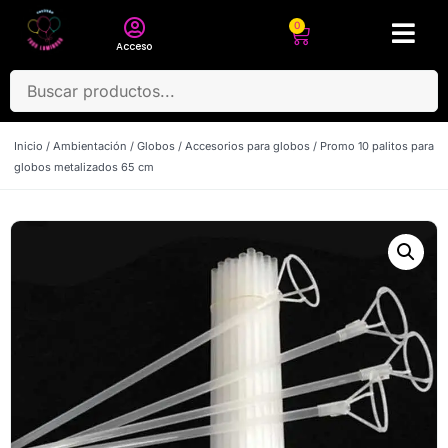
0
Acceso
Inicio
/
Ambientación
/
Globos
/
Accesorios para globos
/ Promo 10 palitos para
globos metalizados 65 cm