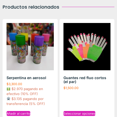
Productos relacionados
Serpentina en aerosol
Guantes red fluo cortos
(el par)
$
3,300.00
$
1,500.00
$2.970 pagando en
efectivo (10% OFF)
$3.135 pagando por
transferencia (5% OFF)
Añadir al carrito
Seleccionar opciones