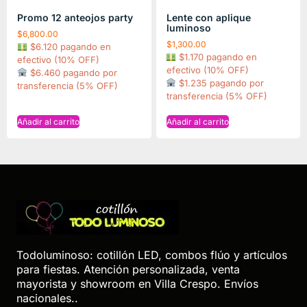
Promo 12 anteojos party
Lente con aplique
luminoso
$
6,800.00
$
1,300.00
$6.120 pagando en
$1.170 pagando en
efectivo (10% OFF)
efectivo (10% OFF)
$6.460 pagando por
$1.235 pagando por
transferencia (5% OFF)
transferencia (5% OFF)
Añadir al carrito
Añadir al carrito
Todoluminoso: cotillón LED, combos flúo y artículos
para fiestas. Atención personalizada, venta
mayorista y showroom en Villa Crespo. Envíos
nacionales..