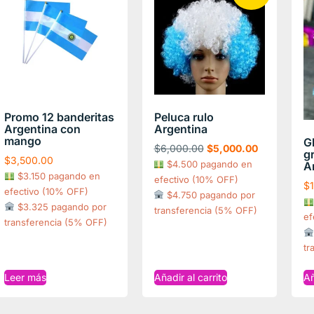
Promo 12 banderitas
Peluca rulo
Argentina con
Argentina
mango
G
$
6,000.00
$
5,000.00
g
$
3,500.00
$4.500 pagando en
A
$3.150 pagando en
efectivo (10% OFF)
$
efectivo (10% OFF)
$4.750 pagando por
$3.325 pagando por
transferencia (5% OFF)
ef
transferencia (5% OFF)
tr
Leer más
Añadir al carrito
Añ