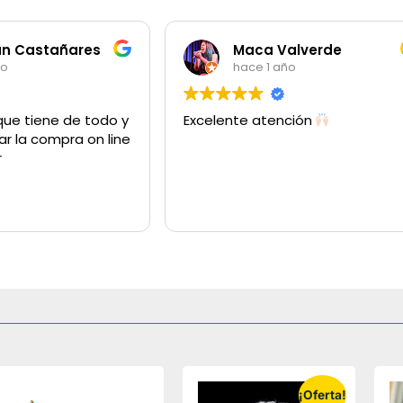
an Castañares
Maca Valverde
ño
hace 1 año
que tiene de todo y
Excelente atención
ar la compra on line
r
¡Oferta!