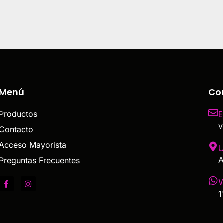
Menú
Co
E
Productos
v
Contacto
Acceso Mayorista
U
A
Preguntas Frecuentes
1