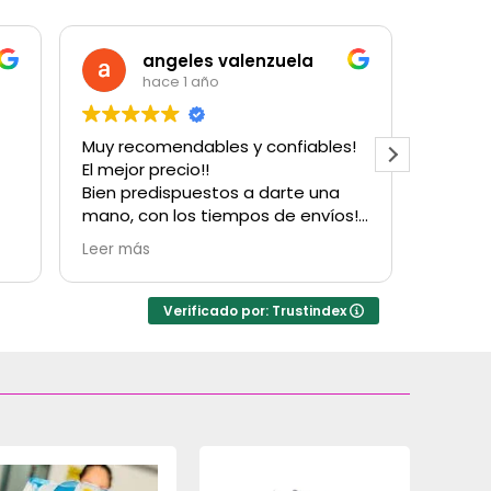
angeles valenzuela
hace 1 año
Muy recomendables y confiables!
Muy bu
El mejor precio!!
cantida
Bien predispuestos a darte una
para u
mano, con los tiempos de envíos!
con su
Obvio que vuelvo a comprarles!
Hubo u
Leer más
Leer m
Gracias!
factur
resolv
inconv
Verificado por: Trustindex