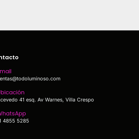
ntacto
mail
entas@todoluminoso.com
bicación
cevedo 41 esq. Av Warnes, Villa Crespo
WhatsApp
1 4855 5285