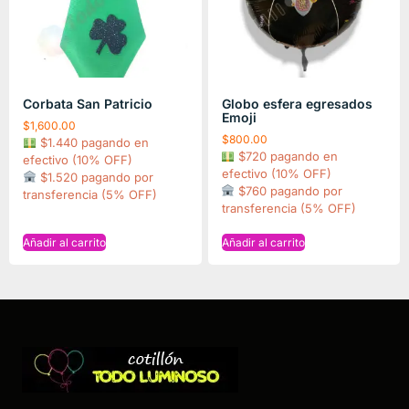
Corbata San Patricio
Globo esfera egresados
Emoji
$
1,600.00
$
800.00
$1.440 pagando en
$720 pagando en
efectivo (10% OFF)
efectivo (10% OFF)
$1.520 pagando por
$760 pagando por
transferencia (5% OFF)
transferencia (5% OFF)
Añadir al carrito
Añadir al carrito