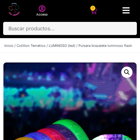
0
Acceso
Inicio
/
Cotillon Temático
/
LUMINOSO (led)
/ Pulsera brazalete luminoso flash