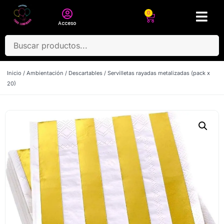
0
Acceso
Inicio
/
Ambientación
/
Descartables
/ Servilletas rayadas metalizadas (pack x
20)