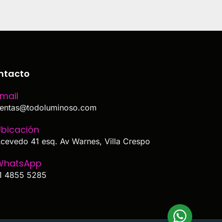
ntacto
mail
entas@todoluminoso.com
bicación
cevedo 41 esq. Av Warnes, Villa Crespo
WhatsApp
1 4855 5285