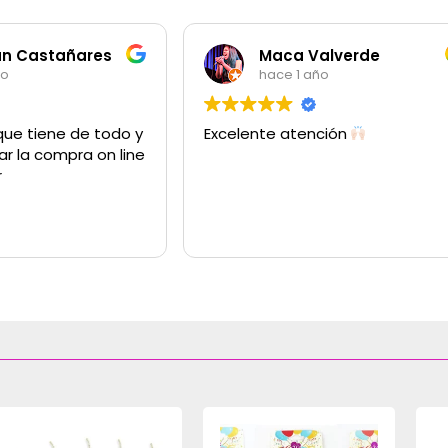
an Castañares
Maca Valverde
ño
hace 1 año
que tiene de todo y
Excelente atención
ar la compra on line
r