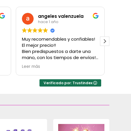
angeles valenzuela
hace 1 año
Muy recomendables y confiables!
Muy bu
El mejor precio!!
cantida
Bien predispuestos a darte una
para u
mano, con los tiempos de envíos!
con su
Obvio que vuelvo a comprarles!
Hubo u
Leer más
Leer m
Gracias!
factur
resolv
inconv
Verificado por: Trustindex