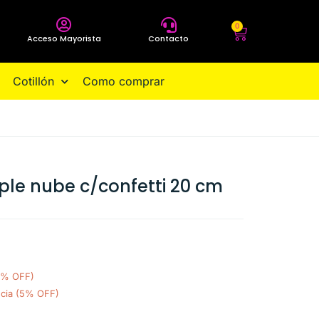
0
Acceso Mayorista
Contacto
Cotillón
Como comprar
ple nube c/confetti 20 cm
0% OFF)
ncia (5% OFF)