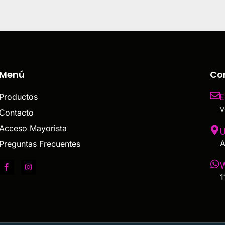
Menú
Co
E
Productos
v
Contacto
Acceso Mayorista
U
A
Preguntas Frecuentes
1