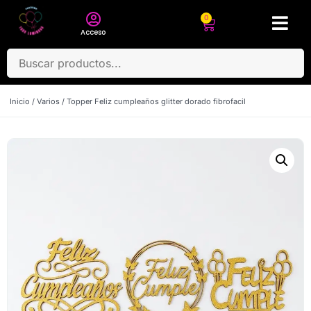
0
Acceso
Inicio
/
Varios
/ Topper Feliz cumpleaños glitter dorado fibrofacil