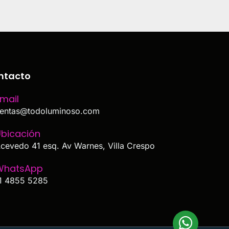
ntacto
mail
entas@todoluminoso.com
bicación
cevedo 41 esq. Av Warnes, Villa Crespo
WhatsApp
1 4855 5285