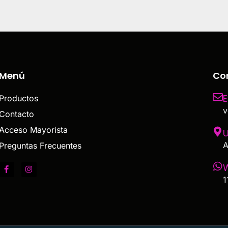
Menú
Co
E
Productos
v
Contacto
Acceso Mayorista
U
A
Preguntas Frecuentes
1