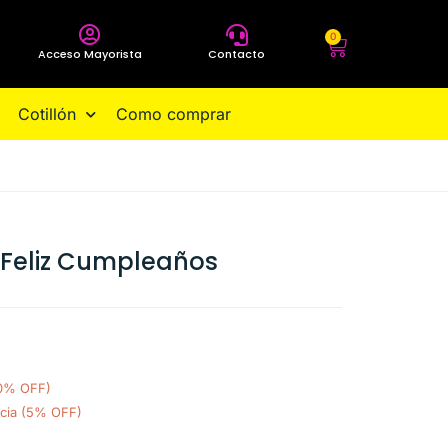
0
Acceso Mayorista
Contacto
Cotillón
Como comprar
 Feliz Cumpleaños
10% OFF)
cia (5% OFF)