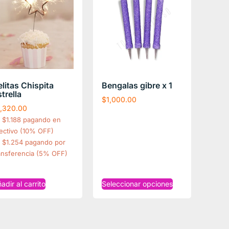
litas Chispita
Bengalas gibre x 1
trella
$
1,000.00
1,320.00
$1.188 pagando en
ectivo (10% OFF)
$1.254 pagando por
ansferencia (5% OFF)
adir al carrito
Seleccionar opciones