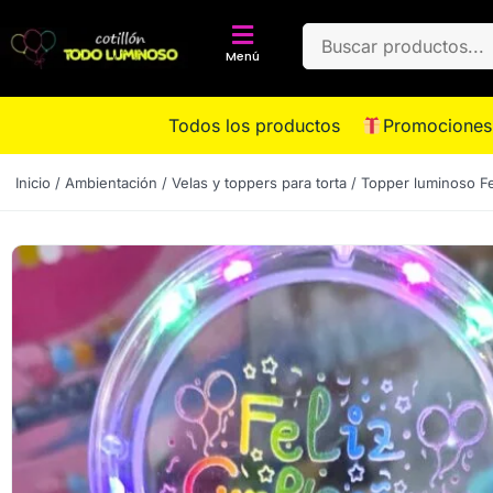
Menú
Todos los productos
Promociones
Inicio
/
Ambientación
/
Velas y toppers para torta
/ Topper luminoso F