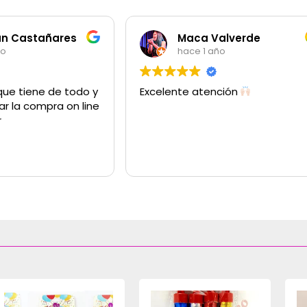
an Castañares
Maca Valverde
ño
hace 1 año
que tiene de todo y
Excelente atención
ar la compra on line
r