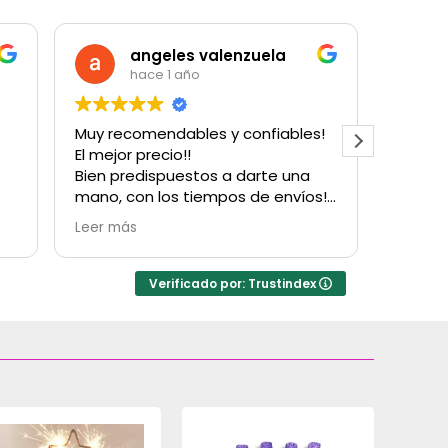
angeles valenzuela
hace 1 año
Muy recomendables y confiables!
Muy bu
El mejor precio!!
cantida
Bien predispuestos a darte una
para u
mano, con los tiempos de envíos!
con su
Obvio que vuelvo a comprarles!
Hubo u
Leer más
Leer m
Gracias!
factur
resolv
inconv
Verificado por: Trustindex