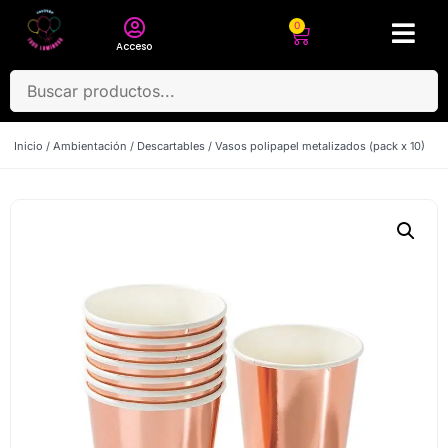
0
Acceso
Inicio
/
Ambientación
/
Descartables
/ Vasos polipapel metalizados (pack x 10)