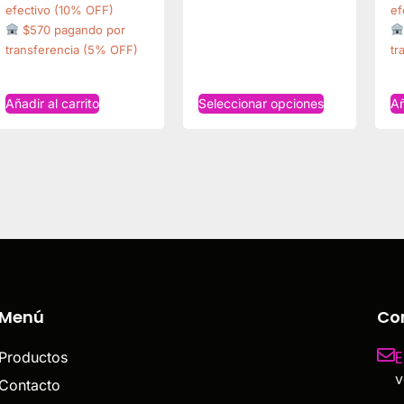
efectivo (10% OFF)
ef
$570 pagando por
transferencia (5% OFF)
tr
Añadir al carrito
Seleccionar opciones
Añ
Menú
Co
E
Productos
v
Contacto