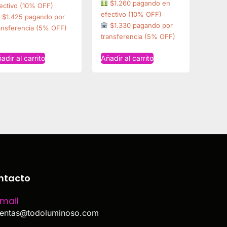
$1.260 pagando en
ectivo (10% OFF)
efectivo (10% OFF)
$1.425 pagando por
$1.330 pagando por
ansferencia (5% OFF)
transferencia (5% OFF)
adir al carrito
Añadir al carrito
ntacto
mail
entas@todoluminoso.com