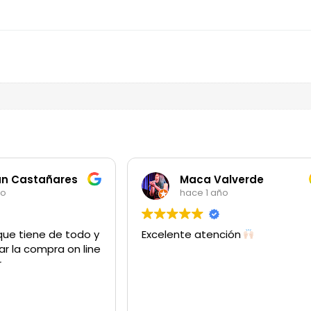
an Castañares
Maca Valverde
ño
hace 1 año
que tiene de todo y
Excelente atención
ar la compra on line
r