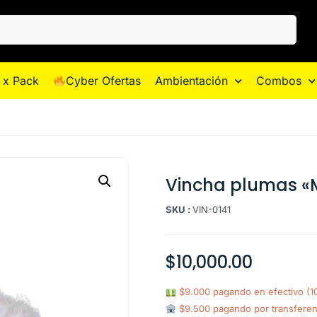
 x Pack
Cyber Ofertas
Ambientación
Combos
Vincha plumas «M
SKU :
VIN-0141
$
10,000.00
$9.000 pagando en efectivo (
$9.500 pagando por transfere