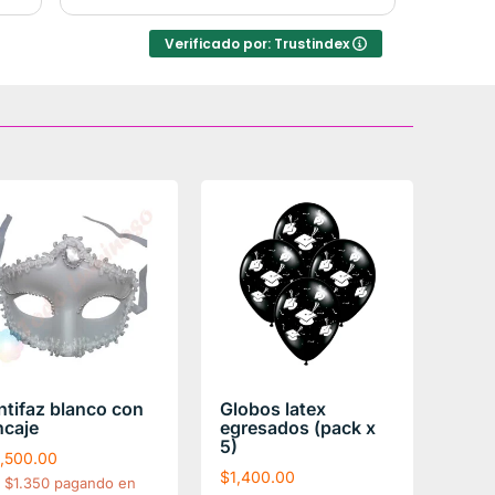
resolv
inconv
Verificado por: Trustindex
ntifaz blanco con
Globos latex
ncaje
egresados (pack x
5)
1,500.00
$
1,400.00
$1.350 pagando en