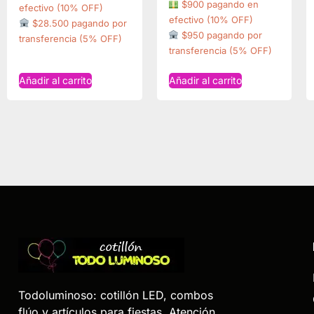
$900 pagando en
efectivo (10% OFF)
efectivo (10% OFF)
$28.500 pagando por
$950 pagando por
transferencia (5% OFF)
transferencia (5% OFF)
Añadir al carrito
Añadir al carrito
Todoluminoso: cotillón LED, combos
flúo y artículos para fiestas. Atención