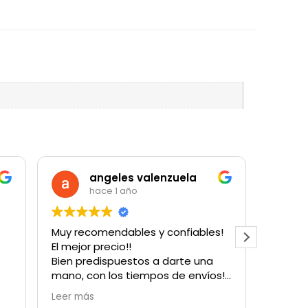
angeles valenzuela
hace 1 año
Muy recomendables y confiables!
Muy bu
El mejor precio!!
cantida
Bien predispuestos a darte una
para u
mano, con los tiempos de envíos!
con su
Obvio que vuelvo a comprarles!
Hubo u
Leer más
Leer m
Gracias!
factur