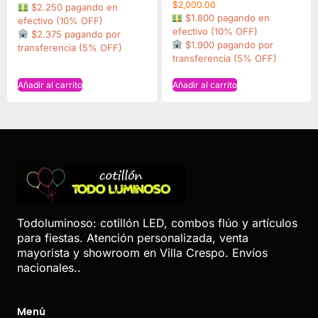
$
2,000.00
$2.250 pagando en
$1.800 pagando en
efectivo (10% OFF)
efectivo (10% OFF)
$2.375 pagando por
$1.900 pagando por
transferencia (5% OFF)
transferencia (5% OFF)
Añadir al carrito
Añadir al carrito
Todoluminoso: cotillón LED, combos flúo y artículos
para fiestas. Atención personalizada, venta
mayorista y showroom en Villa Crespo. Envíos
nacionales..
Menú