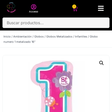
0
Acceso
Inicio
/
Ambientación
/
Globos
/
Globos Metalizados
/
Infantiles
/ Globo
numero 1 metalizado 16″