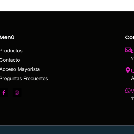
Menú
Co
E
Productos
v
Contacto
Acceso Mayorista
U
A
Preguntas Frecuentes
1