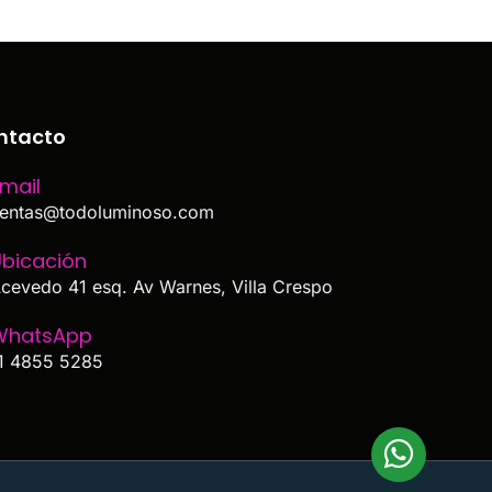
ntacto
mail
entas@todoluminoso.com
bicación
cevedo 41 esq. Av Warnes, Villa Crespo
WhatsApp
1 4855 5285