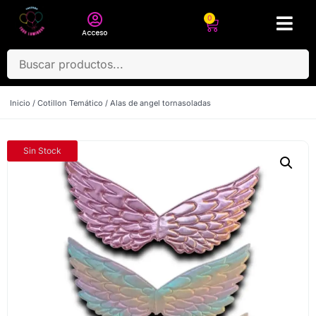
0
Acceso
Inicio
/
Cotillon Temático
/ Alas de angel tornasoladas
Sin Stock