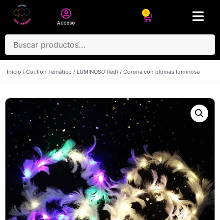
0
Acceso
Inicio
/
Cotillon Temático
/
LUMINOSO (led)
/ Corona con plumas luminosa