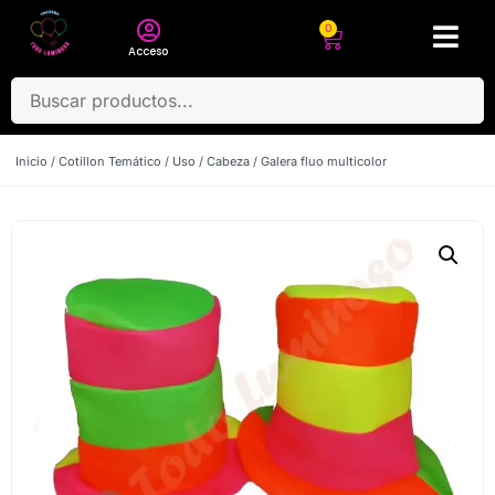
0
Acceso
Inicio
/
Cotillon Temático
/
Uso
/
Cabeza
/ Galera fluo multicolor