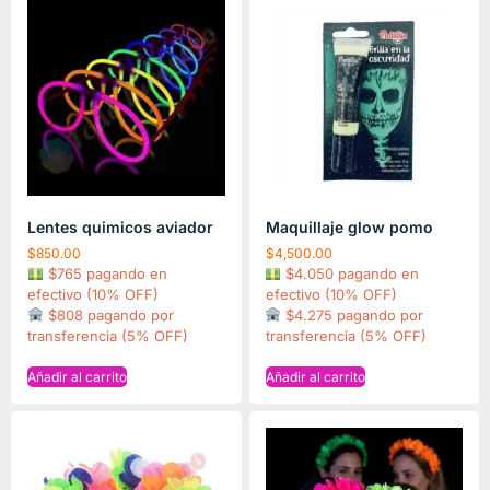
Lentes quimicos aviador
Maquillaje glow pomo
$
850.00
$
4,500.00
$765 pagando en
$4.050 pagando en
efectivo (10% OFF)
efectivo (10% OFF)
$808 pagando por
$4.275 pagando por
transferencia (5% OFF)
transferencia (5% OFF)
Añadir al carrito
Añadir al carrito