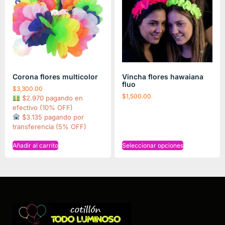
Corona flores multicolor
Vincha flores hawaiana
fluo
$
3,300.00
$
1,500.00
$2.970 pagando en
efectivo (10% OFF)
$3.135 pagando por
transferencia (5% OFF)
Añadir al carrito
Seleccionar opciones