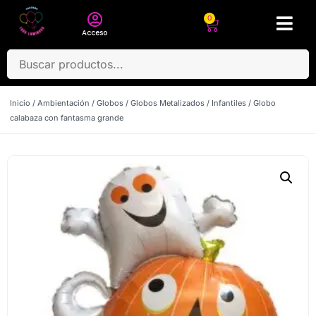
0
Acceso
Inicio
/
Ambientación
/
Globos
/
Globos Metalizados
/
Infantiles
/ Globo
calabaza con fantasma grande