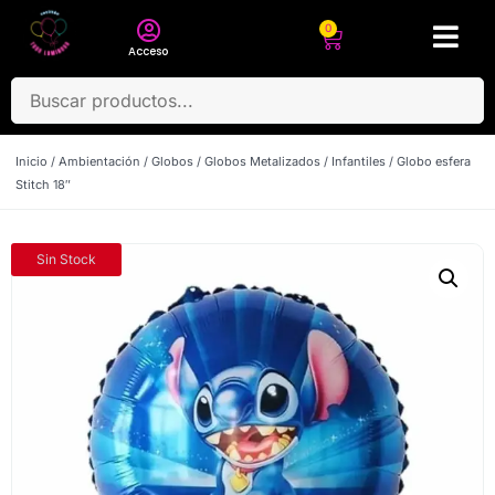
0
Acceso
Inicio
/
Ambientación
/
Globos
/
Globos Metalizados
/
Infantiles
/ Globo esfera
Stitch 18″
Sin Stock