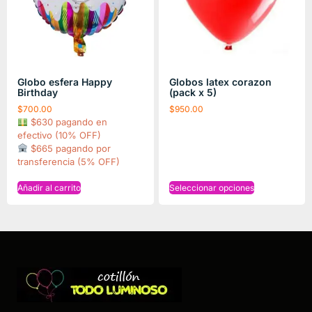
Globo esfera Happy
Globos latex corazon
Birthday
(pack x 5)
$
700.00
$
950.00
$630 pagando en
efectivo (10% OFF)
$665 pagando por
transferencia (5% OFF)
Añadir al carrito
Seleccionar opciones