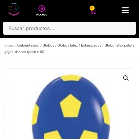
0
Acceso
Inicio
/
Ambientación
/
Globos
/
Globos latex
/
Estampados
/ Globo latex pelota
gajos «Boca» (pack x 10)