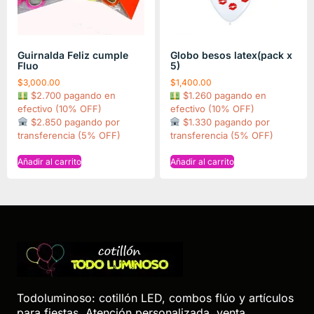
Guirnalda Feliz cumple
Globo besos latex(pack x
Fluo
5)
$
3,000.00
$
1,400.00
$2.700 pagando en
$1.260 pagando en
efectivo (10% OFF)
efectivo (10% OFF)
$2.850 pagando por
$1.330 pagando por
transferencia (5% OFF)
transferencia (5% OFF)
Añadir al carrito
Añadir al carrito
Todoluminoso: cotillón LED, combos flúo y artículos
para fiestas. Atención personalizada, venta