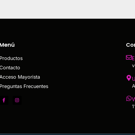
Menú
Co
E
Productos
v
Contacto
Acceso Mayorista
U
A
Preguntas Frecuentes
1