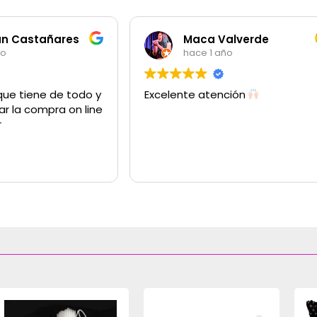
an Castañares
Maca Valverde
ño
hace 1 año
que tiene de todo y
Excelente atención
ar la compra on line
r