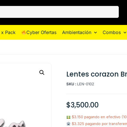
 x Pack
Cyber Ofertas
Ambientación
Combos
Lentes corazon B
SKU :
LEN-0102
$
3,500.00
$3.150 pagando en efectivo (1
$3.325 pagando por transfere