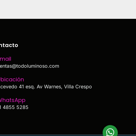
ntacto
mail
entas@todoluminoso.com
bicación
cevedo 41 esq. Av Warnes, Villa Crespo
WhatsApp
1 4855 5285