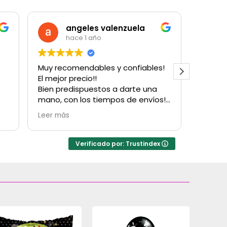
angeles valenzuela
hace 1 año
Muy recomendables y confiables!
Muy bu
El mejor precio!!
cantida
Bien predispuestos a darte una
para u
mano, con los tiempos de envíos!
con su
Obvio que vuelvo a comprarles!
Hubo u
Leer más
Leer m
Gracias!
factur
resolv
inconv
Verificado por: Trustindex