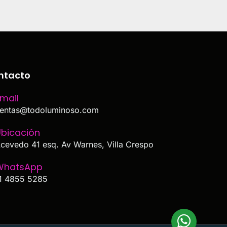
ntacto
mail
entas@todoluminoso.com
bicación
cevedo 41 esq. Av Warnes, Villa Crespo
WhatsApp
1 4855 5285