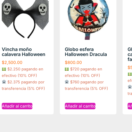
Vincha moño
Globo esfera
G
calavera Halloween
Halloween Dracula
c
f
$
2,500.00
$
800.00
$
$2.250 pagando en
$720 pagando en
efectivo (10% OFF)
efectivo (10% OFF)
ef
$2.375 pagando por
$760 pagando por
transferencia (5% OFF)
transferencia (5% OFF)
tr
Añadir al carrito
Añadir al carrito
Añ