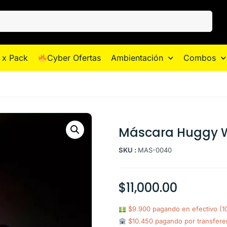
 x Pack
Cyber Ofertas
Ambientación
Combos
Máscara Huggy 
SKU :
MAS-0040
$
11,000.00
$9.900 pagando en efectivo (
$10.450 pagando por transfere