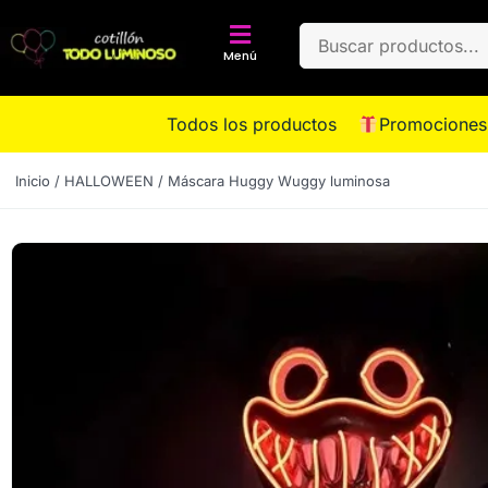
Menú
Todos los productos
Promociones
Inicio
/
HALLOWEEN
/ Máscara Huggy Wuggy luminosa