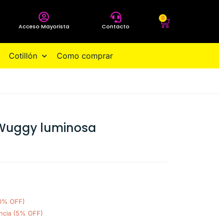
0
Acceso Mayorista
Contacto
Cotillón
Como comprar
Wuggy luminosa
10% OFF)
ncia (5% OFF)