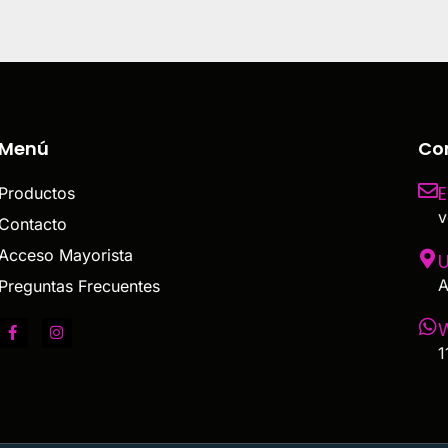
Menú
Co
E
Productos
v
Contacto
Acceso Mayorista
U
A
Preguntas Frecuentes
1