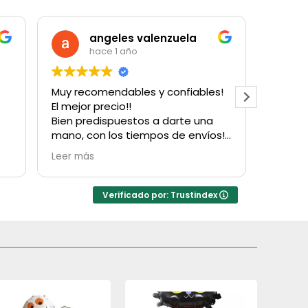
angeles valenzuela
hace 1 año
Muy recomendables y confiables!
Muy bu
El mejor precio!!
cantida
Bien predispuestos a darte una
para u
mano, con los tiempos de envíos!
con su
Obvio que vuelvo a comprarles!
Hubo u
Leer más
Leer m
Gracias!
factur
resolv
inconv
Verificado por: Trustindex