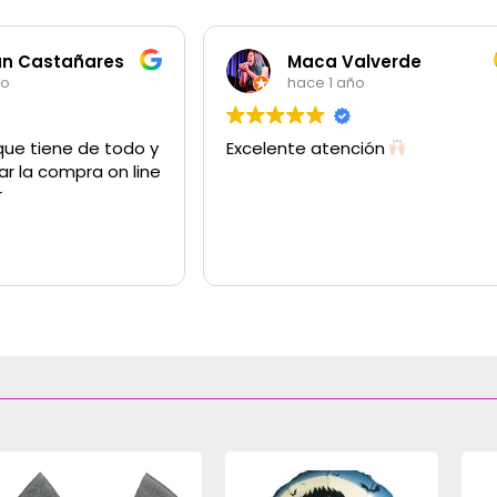
an Castañares
Maca Valverde
ño
hace 1 año
que tiene de todo y
Excelente atención
ar la compra on line
r