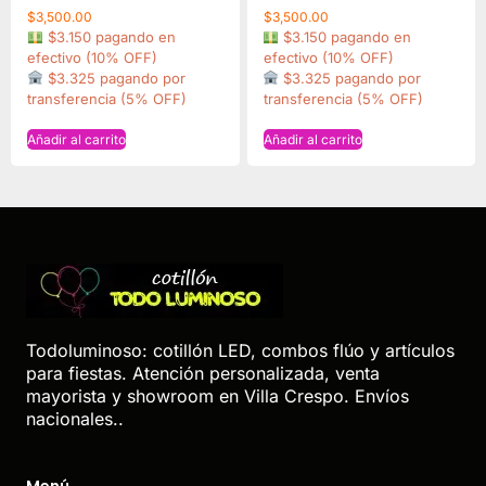
$
3,500.00
$
3,500.00
$3.150 pagando en
$3.150 pagando en
efectivo (10% OFF)
efectivo (10% OFF)
$3.325 pagando por
$3.325 pagando por
transferencia (5% OFF)
transferencia (5% OFF)
Añadir al carrito
Añadir al carrito
Todoluminoso: cotillón LED, combos flúo y artículos
para fiestas. Atención personalizada, venta
mayorista y showroom en Villa Crespo. Envíos
nacionales..
Menú