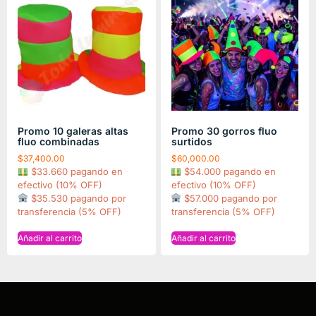
Promo 10 galeras altas
Promo 30 gorros fluo
fluo combinadas
surtidos
$
37,400.00
$
60,000.00
$33.660 pagando en
$54.000 pagando en
efectivo (10% OFF)
efectivo (10% OFF)
$35.530 pagando por
$57.000 pagando por
transferencia (5% OFF)
transferencia (5% OFF)
Añadir al carrito
Añadir al carrito