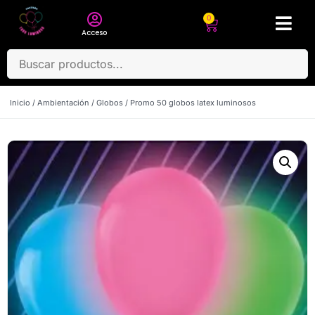
0
Acceso
Inicio
/
Ambientación
/
Globos
/ Promo 50 globos latex luminosos