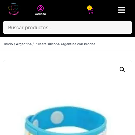
0
Acceso
Inicio
/
Argentina
/ Pulsera silicona Argentina con broche