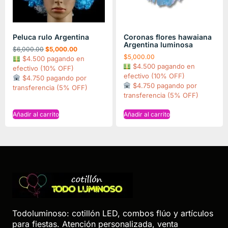
Peluca rulo Argentina
Coronas flores hawaiana
Argentina luminosa
$
6,000.00
$
5,000.00
$
5,000.00
$4.500 pagando en
$4.500 pagando en
efectivo (10% OFF)
efectivo (10% OFF)
$4.750 pagando por
$4.750 pagando por
transferencia (5% OFF)
transferencia (5% OFF)
Añadir al carrito
Añadir al carrito
Todoluminoso: cotillón LED, combos flúo y artículos
para fiestas. Atención personalizada, venta