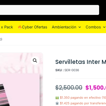
 x Pack
Cyber Ofertas
Ambientación
Combos
0)
Servilletas Inter 
SKU :
SER-0036
$
2,500.00
$
1,500
$1.350 pagando en efectivo (1
$1.425 pagando por transferen