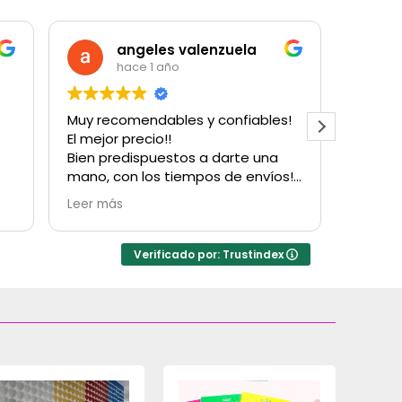
angeles valenzuela
hace 1 año
Muy recomendables y confiables!
Muy bu
El mejor precio!!
cantida
Bien predispuestos a darte una
para u
mano, con los tiempos de envíos!
con su
Obvio que vuelvo a comprarles!
Hubo u
Leer más
Leer m
Gracias!
factur
resolv
inconv
Verificado por: Trustindex