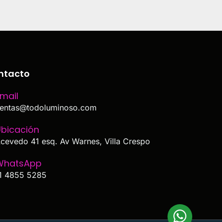
ntacto
mail
entas@todoluminoso.com
bicación
cevedo 41 esq. Av Warnes, Villa Crespo
WhatsApp
1 4855 5285