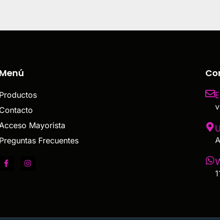
Menú
Co
E
Productos
v
Contacto
Acceso Mayorista
U
A
Preguntas Frecuentes
1