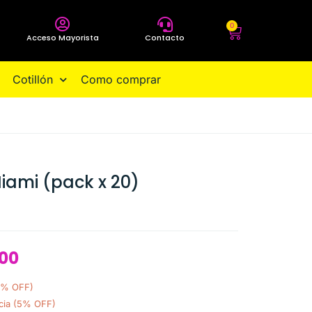
0
Acceso Mayorista
Contacto
Cotillón
Como comprar
Miami (pack x 20)
.00
0% OFF)
cia (5% OFF)