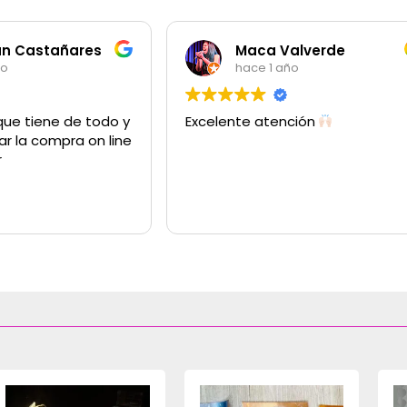
an Castañares
Maca Valverde
ño
hace 1 año
que tiene de todo y
Excelente atención
ar la compra on line
r