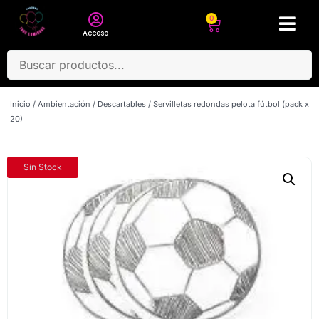
0
Acceso
Inicio
/
Ambientación
/
Descartables
/ Servilletas redondas pelota fútbol (pack x
20)
Sin Stock