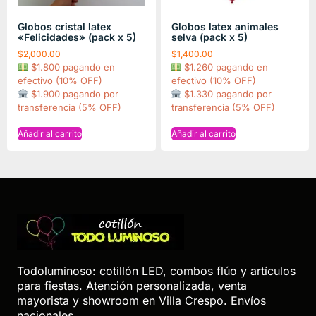
Globos cristal latex
Globos latex animales
«Felicidades» (pack x 5)
selva (pack x 5)
$
2,000.00
$
1,400.00
$1.800 pagando en
$1.260 pagando en
efectivo (10% OFF)
efectivo (10% OFF)
$1.900 pagando por
$1.330 pagando por
transferencia (5% OFF)
transferencia (5% OFF)
Añadir al carrito
Añadir al carrito
Todoluminoso: cotillón LED, combos flúo y artículos
para fiestas. Atención personalizada, venta
mayorista y showroom en Villa Crespo. Envíos
nacionales..