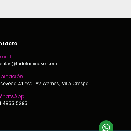
ntacto
mail
entas@todoluminoso.com
bicación
cevedo 41 esq. Av Warnes, Villa Crespo
WhatsApp
1 4855 5285