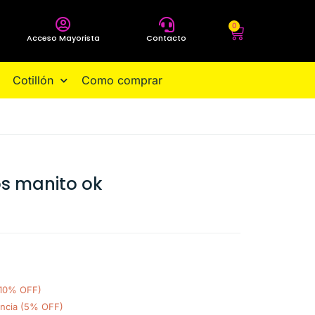
0
Acceso Mayorista
Contacto
Cotillón
Como comprar
os manito ok
(10% OFF)
encia (5% OFF)