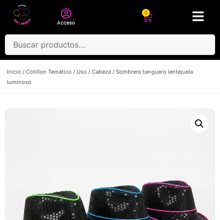
0
Acceso
Inicio
/
Cotillon Temático
/
Uso
/
Cabeza
/ Sombrero tanguero lentejuela
luminoso