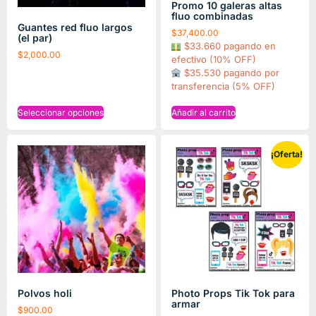
Promo 10 galeras altas
fluo combinadas
Guantes red fluo largos
$
37,400.00
(el par)
$33.660 pagando en
$
2,000.00
efectivo (10% OFF)
$35.530 pagando por
transferencia (5% OFF)
Seleccionar opciones
Añadir al carrito
¡Oferta!
Polvos holi
Photo Props Tik Tok para
armar
$
900.00